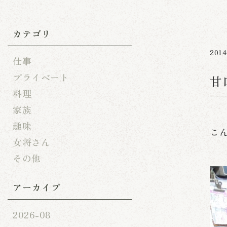
カテゴリ
2014
仕事
プライベート
甘
料理
家族
趣味
こ
女将さん
その他
アーカイブ
2026-08