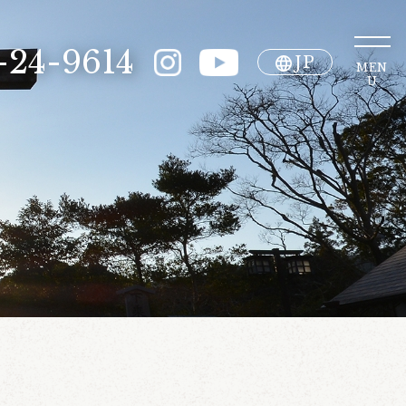
-24-9614
JP
MEN
U