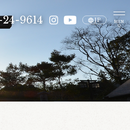
-24-9614
JP
MEN
U