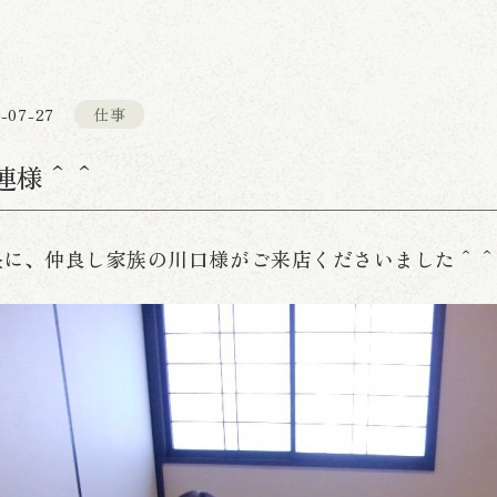
-07-27
仕事
連様＾＾
昼に、仲良し家族の川口様がご来店くださいました＾