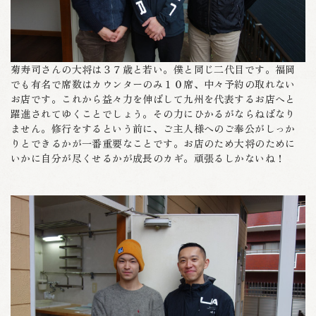
菊寿司さんの大将は３７歳と若い。僕と同じ二代目です。福岡
でも有名で席数はカウンターのみ１０席、中々予約の取れない
お店です。これから益々力を伸ばして九州を代表するお店へと
躍進されてゆくことでしょう。その力にひかるがならねばなり
ません。修行をするという前に、ご主人様へのご奉公がしっか
りとできるかが一番重要なことです。お店のため大将のために
いかに自分が尽くせるかが成長のカギ。頑張るしかないね！