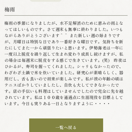
梅雨
梅雨の季節になりましたが、水不足解消のために恵みの雨とな
ってほしいものです。さて週末も無事に終わりました。いつも
ながらありがとうございます＾＾ また新しい週の始まりです
が、月曜日は特別な日であり一番好きな曜日です。気持ちを新
たにしてまた一から頑張りたいと思います。伊勢海老は一年に
一度以上脱皮を繰り返して生まれ変わり成長し続けますが、私
の場合は毎週末に脱皮をする感じで生きています。(笑) 昨夜は
ひかるが、寿司を握ってくれました。シャリもなかったので、
わざわざ土鍋で米を炊いていました。研究心が素晴らしく、器
用だし、舌も良いので将来が楽しみです。私が彼の年齢の頃は
テニスばかりしていましたし、自炊も大してできなかったで
す。店の手伝いも料理はしていませんでしたので完全に先を越
されています。私は１００歳を通過点に生涯現役を目標として
います。今日も実りある一日となりますように・・・・
一覧へ戻る