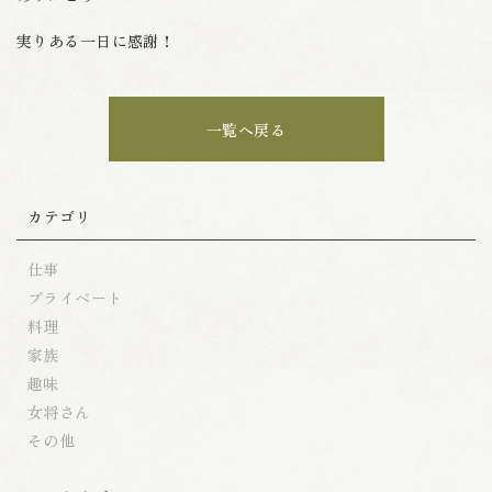
実りある一日に感謝！
一覧へ戻る
カテゴリ
仕事
プライベート
料理
家族
趣味
女将さん
その他