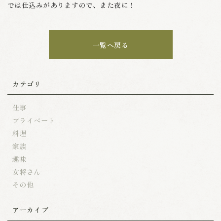
では仕込みがありますので、また夜に！
一覧へ戻る
カテゴリ
仕事
プライベート
料理
家族
趣味
女将さん
その他
アーカイブ