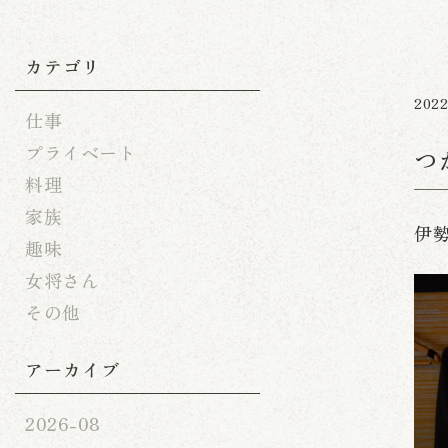
カテゴリ
2022
仕事
プライベート
つ
料理
家族
伊
趣味
女将さん
その他
アーカイブ
2026-08