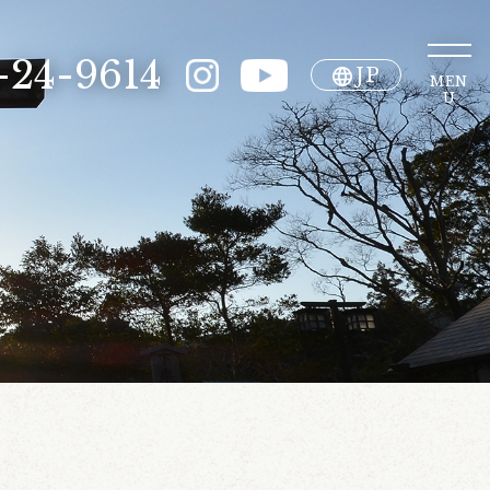
-24-9614
JP
MEN
U