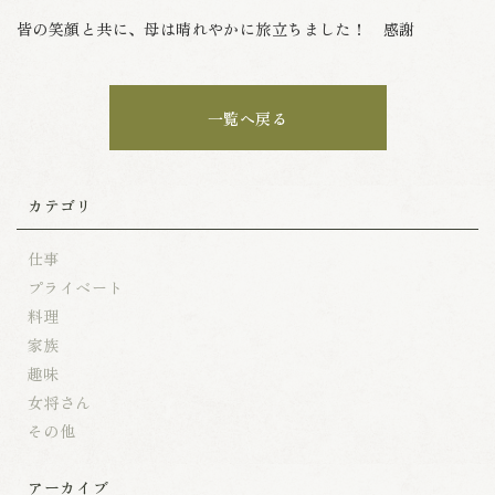
皆の笑顔と共に、母は晴れやかに旅立ちました！ 感謝
一覧へ戻る
カテゴリ
仕事
プライベート
料理
家族
趣味
女将さん
その他
アーカイブ