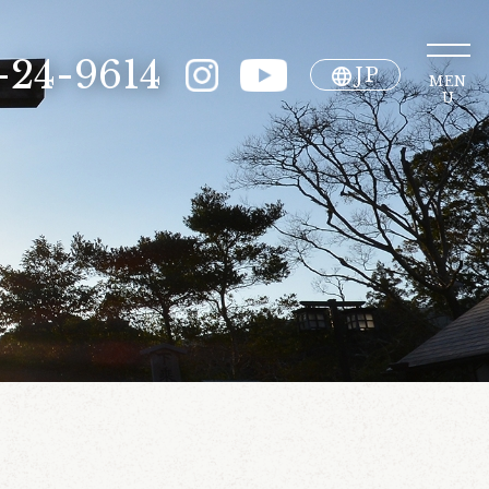
-24-9614
JP
MEN
U