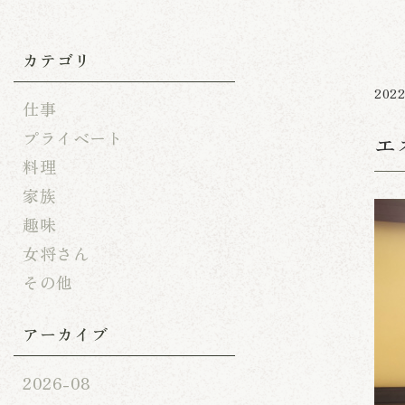
カテゴリ
2022
仕事
プライベート
エ
料理
家族
趣味
女将さん
その他
アーカイブ
2026-08