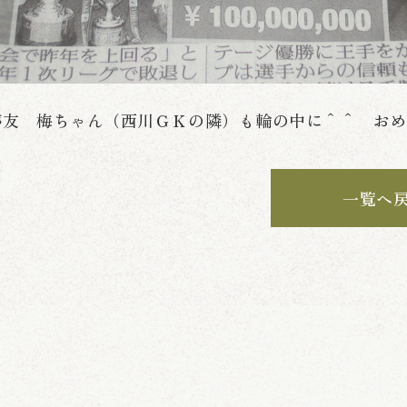
が友 梅ちゃん（西川ＧＫの隣）も輪の中に＾＾ お
一覧へ