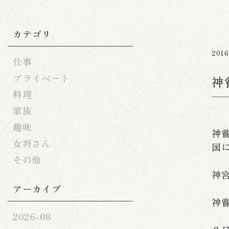
カテゴリ
2016
仕事
プライベート
神
料理
家族
趣味
神
女将さん
国
その他
神
アーカイブ
神
2026-08