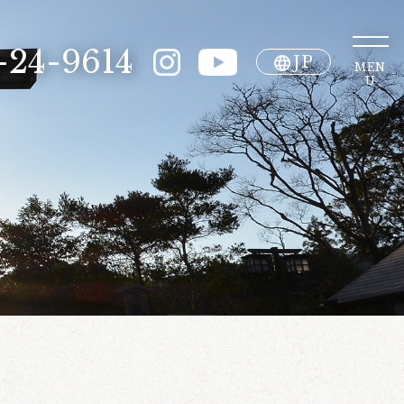
-24-9614
JP
MEN
U