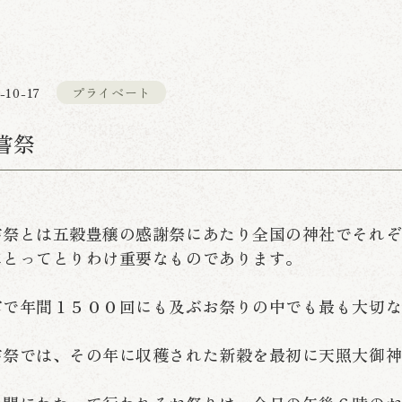
-10-17
プライベート
嘗祭
嘗祭とは五穀豊穣の感謝祭にあたり全国の神社でそれ
にとってとりわけ重要なものであります。
宮で年間１５００回にも及ぶお祭りの中でも最も大切
嘗祭では、その年に収穫された新穀を最初に天照大御