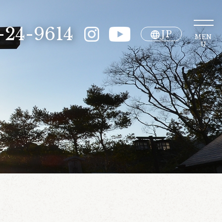
-24-9614
JP
MEN
U