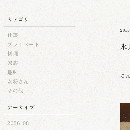
カテゴリ
2016
仕事
プライベート
氷
料理
家族
趣味
こ
女将さん
その他
アーカイブ
2026-08