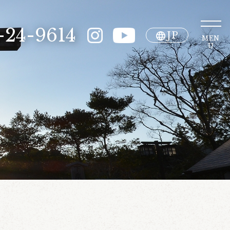
-24-9614
JP
MEN
U