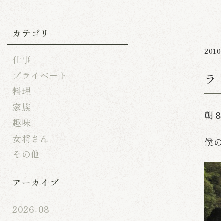
カテゴリ
2010
仕事
プライベート
ラ
料理
家族
朝
趣味
女将さん
僕
その他
アーカイブ
2026-08