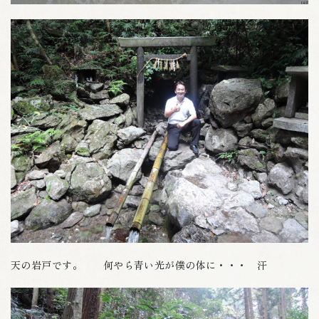
天の岩戸です。 何やら青い光が僕の体に・・・ 汗