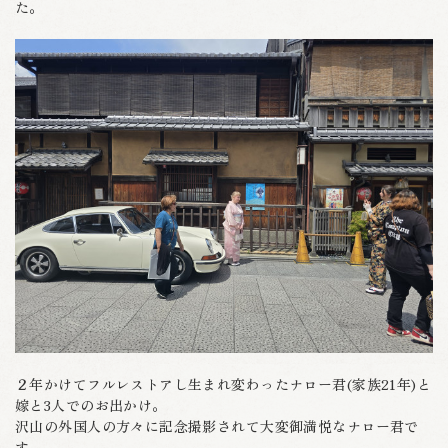
た。
２年かけてフルレストアし生まれ変わったナロー君(家族21年)と
嫁と3人でのお出かけ。
沢山の外国人の方々に記念撮影されて大変御満悦なナロー君で
す。