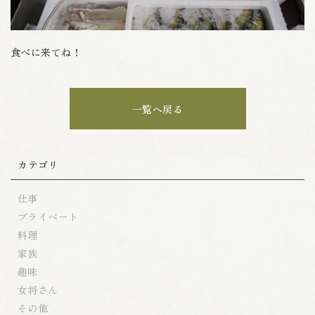
食べに来てね！
一覧へ戻る
カテゴリ
仕事
プライベート
料理
家族
趣味
女将さん
その他