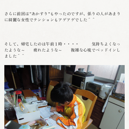
さらに前回は”あかすり”もやったのですが、係りの人があまり
に綺麗な女性でテンションもアゲアゲでした＾＾
そして、帰宅したのは午前１時・・・・ 気持ちよくなっ
たような～ 疲れたような～ 複雑な心境でベッドインし
ました＾＾