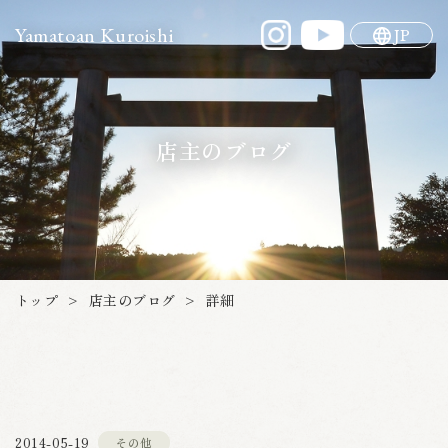
Yamatoan Kuroishi
JP
店主のブログ
店主のブログ
トップ
詳細
>
>
2014-05-19
その他