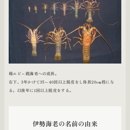
稚エビ～親海老への成長。
右下、3年かけて35～40回以上脱皮をし体長20cm程にな
る。以後年に1回以上脱皮をする。
伊勢海老の名前の由来