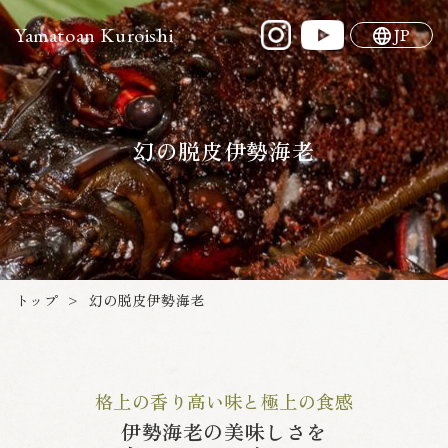
Yamatoan Kuroishi
JP
幻の脱皮伊勢海老
幻の脱皮伊勢海老
トップ
>
格上の香り高い味と極上の食感
伊勢海老の美味しさを