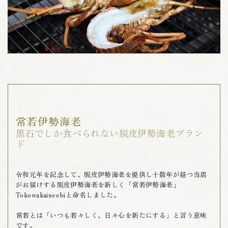
常若伊勢海老
黒石でしか食べられない脱皮伊勢海老ブラン
ド
令和元年を記念して、脱皮伊勢海老を提供し十数年が経つ当店
がお届けする脱皮伊勢海老を新しく「常若伊勢海老」
Tokowakaiseebiと命名しました。
常若とは「いつも若々しく、日々心を新たにする」と言う意味
です。