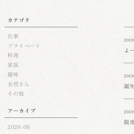
カテゴリ
仕事
2019
プライベート
よ
料理
家族
趣味
2019
女将さん
誕
その他
アーカイブ
2019
脱
2026-08