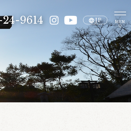
-24-9614
JP
MEN
U