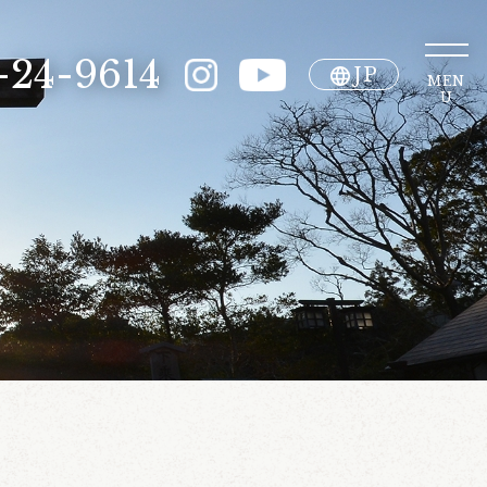
-24-9614
JP
MEN
U