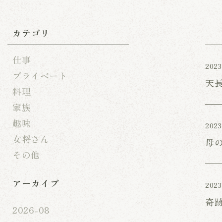
カテゴリ
仕事
2023
プライベート
天
料理
家族
趣味
2023
女将さん
母
その他
アーカイブ
2023
奇
2026-08