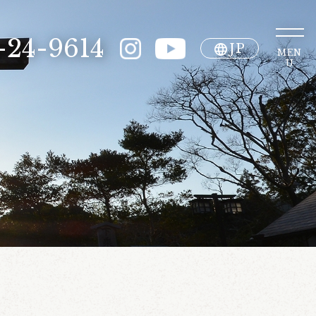
-24-9614
JP
MEN
U