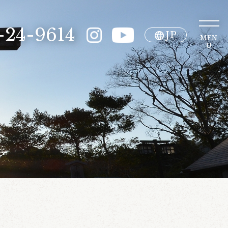
-24-9614
JP
MEN
U