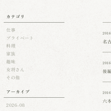
カテゴリ
仕事
2016
プライベート
名
料理
家族
趣味
2016
女将さん
後
その他
アーカイブ
2016
六
2026-08