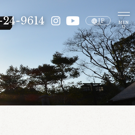
-24-9614
JP
MEN
U