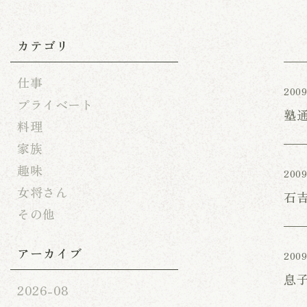
カテゴリ
仕事
2009
プライベート
塾
料理
家族
趣味
2009
女将さん
石
その他
アーカイブ
2009
息
2026-08