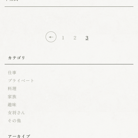
1
2
3
カテゴリ
仕事
プライベート
料理
家族
趣味
女将さん
その他
アーカイブ